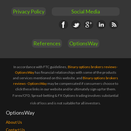
Privacy Policy
Social Media
Facebook
Twitter
Google+
Linkedin
RSS
References
OptionsWay
In accordance with FTC guidelines,
Binary options brokers reviews-
OptionsWay
has financial relationships with some of the products
and services mentioned on this website, and
Binary options brokers
reviews- OptionsWay
may be compensated if consumers choose to
click these links in our website and/or ultimately sign up for them.
Forex/CFD, Spread-betting & FX Options trading involves substantial
risk of loss and is not suitable for all investors.
OptionsWay
About Us
Contact Us