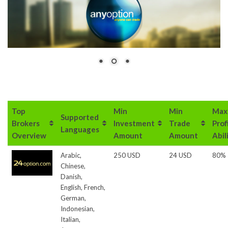
Top
Min
Min
Max
Supported
Brokers
Investment
Trade
Prof
Languages
Overview
Amount
Amount
Abil
Arabic,
250 USD
24 USD
80%
Chinese,
Danish,
English, French,
German,
Indonesian,
Italian,