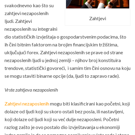
svakodnevno kao što su
zahtjevi nezaposlenih
Zahtjevi
ljudi. Zahtjevi
nezaposlenih su integralni
dio statističkih izvještaja o gospodarstvenim podacima, što
ih čini bitnim faktorom na brojim financijskim tržištima,
uključujući forex. Zahtjevi nezaposlenih se prave od strane
nezaposlenih ljudi u jednoj zemlji – njihov broj konstituira
trendove, statistički govoreći, i samim tim čini osnovu na koju
se mogu staviti binarne opcije (da, ljudi to zapravo rade).
Vrste zahtjeva nezaposlenih
Zahtjevi nezaposlenih
mogu biti klasificirani kao početni, koji
dolaze od ljudi koji su skoro ostali bez posla, ili nastavljeni,
koji dolaze od ljudi koji su već dulje nezaposleni. Početni
razlog zašto je ovo postalo dio izvještavanja u ekonomiji
jedne zemlje je da se pomogne ocenjivanje uvjeta rada i stopa