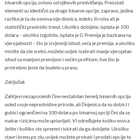
binarnih opcija, ovisno od njihovih predviđanja. Preostali
elementi su identični za druge binarne opcije; zapravo, jedina
razlika je ta da osnova nije dionica, indeks ili roba ali je
statistički predvidiv trend. Ukoliko dobijete, isplata je 100
dolara – ukoliko izgubite, isplata je 0. Premija je bazirana na
vjerojatnosti – što je izvjesniji ishod, veća je premija; a ukoliko
mislite da ste sretni, možete uvijek izabrati manje vjerojatan
ishod sa manjom premijom i većim profitom. Sve što je
protrebno jeste da budete u pravu.
Zaključak
Zahtjevi nezaposlenih čine nestabilan temelj binarnih opcija
usled svoje nepredvidive prirode, ali činjenica da su dobici i
gubici ograničeni na 100 dolara po binarnoj opciji čini da se
makar rizicima može uptavljati. Vi određujete koliko novca
želite i kolliko ste spremni riskirati da ga dobijete. Ukoliko
stavri krenu po zlu, uvijek možete probati i prodati opcije te