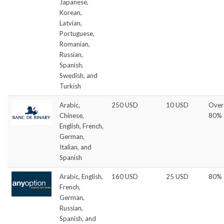
Japanese,
Korean,
Latvian,
Portuguese,
Romanian,
Russian,
Spanish,
Swedish, and
Turkish
Arabic,
250 USD
10 USD
Over
Chinese,
80%
English, French,
German,
Italian, and
Spanish
Arabic, English,
160 USD
25 USD
80%
French,
German,
Russian,
Spanish, and