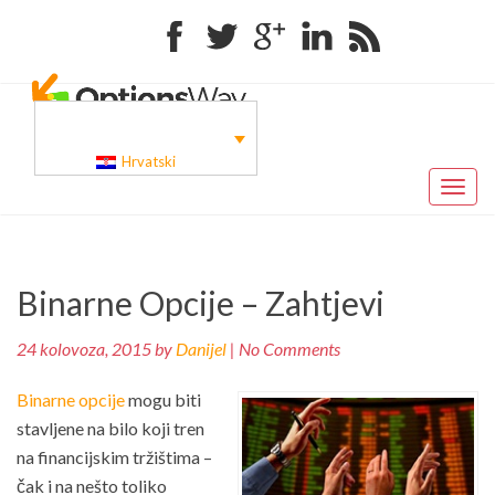
Facebook
Twitter
Google+
Linkedin
RSS
Hrvatski
Toggl
naviga
Pr
Navigacija
Binarne Opcije – Zahtjevi
po
objava
24 kolovoza, 2015 by
Danijel
| No Comments
Binarne opcije
mogu biti
stavljene na bilo koji tren
na financijskim tržištima –
čak i na nešto toliko