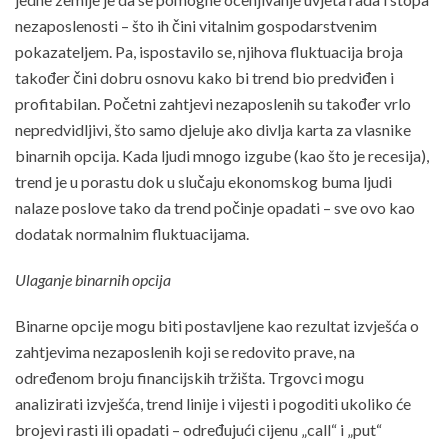
nezaposlenosti – što ih čini vitalnim gospodarstvenim
pokazateljem. Pa, ispostavilo se, njihova fluktuacija broja
također čini dobru osnovu kako bi trend bio predviđen i
profitabilan. Početni zahtjevi nezaposlenih su također vrlo
nepredvidljivi, što samo djeluje ako divlja karta za vlasnike
binarnih opcija. Kada ljudi mnogo izgube (kao što je recesija),
trend je u porastu dok u slučaju ekonomskog buma ljudi
nalaze poslove tako da trend počinje opadati – sve ovo kao
dodatak normalnim fluktuacijama.
Ulaganje binarnih opcija
Binarne opcije mogu biti postavljene kao rezultat izvješća o
zahtjevima nezaposlenih koji se redovito prave, na
određenom broju financijskih tržišta. Trgovci mogu
analizirati izvješća, trend linije i vijesti i pogoditi ukoliko će
brojevi rasti ili opadati – određujući cijenu „call“ i „put“