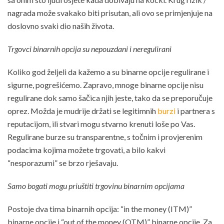
nagrada može svakako biti prisutan, ali ovo se primjenjuje na
doslovno svaki dio naših života.
Trgovci binarnih opcija su nepouzdani i neregulirani
Koliko god željeli da kažemo a su binarne opcije regulirane i
sigurne, pogrešićemo. Zapravo, mnoge binarne opcije nisu
regulirane dok samo šačica njih jeste, tako da se preporučuje
oprez. Možda je mudrije držati se legitimnih
burzi
i partnera s
reputacijom, ili stvari mogu stvarno krenuti loše po Vas.
Regulirane burze su transparentne, s točnim i provjerenim
podacima kojima možete trgovati, a bilo kakvi
“nesporazumi” se brzo rješavaju.
Samo bogati mogu priuštiti trgovinu binarnim opcijama
Postoje dva tima binarnih opcija: “in the money (ITM)”
binarne opcije i “out of the money (OTM)” binarne opcije. Za