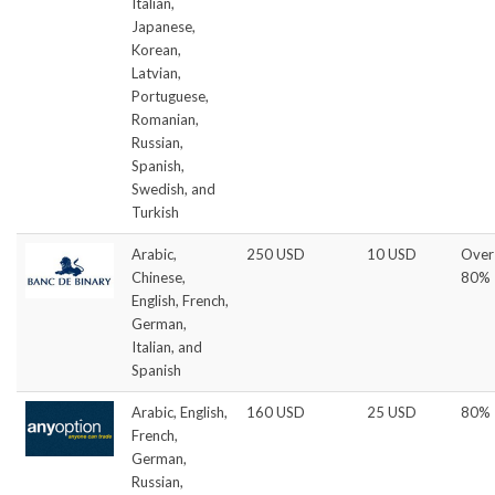
Italian,
Japanese,
Korean,
Latvian,
Portuguese,
Romanian,
Russian,
Spanish,
Swedish, and
Turkish
Arabic,
250 USD
10 USD
Over
Chinese,
80%
English, French,
German,
Italian, and
Spanish
Arabic, English,
160 USD
25 USD
80%
French,
German,
Russian,