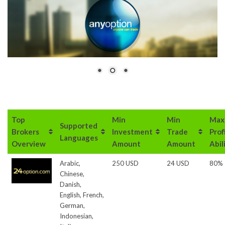
Top
Min
Min
Max
Supported
Brokers
Investment
Trade
Prof
Languages
Overview
Amount
Amount
Abil
Arabic,
250 USD
24 USD
80%
Chinese,
Danish,
English, French,
German,
Indonesian,