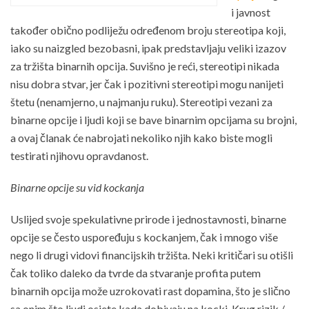
i javnost
također obično podliježu određenom broju stereotipa koji,
iako su naizgled bezobasni, ipak predstavljaju veliki izazov
za tržišta binarnih opcija. Suvišno je reći, stereotipi nikada
nisu dobra stvar, jer čak i pozitivni stereotipi mogu nanijeti
štetu (nenamjerno, u najmanju ruku). Stereotipi vezani za
binarne opcije i ljudi koji se bave binarnim opcijama su brojni,
a ovaj članak će nabrojati nekoliko njih kako biste mogli
testirati njihovu opravdanost.
Binarne opcije su vid kockanja
Uslijed svoje spekulativne prirode i jednostavnosti, binarne
opcije se često uspoređuju s kockanjem, čak i mnogo više
nego li drugi vidovi financijskih tržišta. Neki kritičari su otišli
čak toliko daleko da tvrde da stvaranje profita putem
binarnih opcija može uzrokovati rast dopamina, što je slično
sa onim što ljudi osjete kada dobivaju na kocki. Krug rizik /