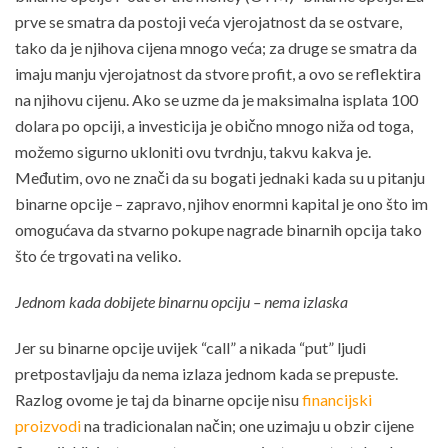
prve se smatra da postoji veća vjerojatnost da se ostvare,
tako da je njihova cijena mnogo veća; za druge se smatra da
imaju manju vjerojatnost da stvore profit, a ovo se reflektira
na njihovu cijenu. Ako se uzme da je maksimalna isplata 100
dolara po opciji, a investicija je obično mnogo niža od toga,
možemo sigurno ukloniti ovu tvrdnju, takvu kakva je.
Međutim, ovo ne znači da su bogati jednaki kada su u pitanju
binarne opcije – zapravo, njihov enormni kapital je ono što im
omogućava da stvarno pokupe nagrade binarnih opcija tako
što će trgovati na veliko.
Jednom kada dobijete binarnu opciju – nema izlaska
Jer su binarne opcije uvijek “call” a nikada “put” ljudi
pretpostavljaju da nema izlaza jednom kada se prepuste.
Razlog ovome je taj da binarne opcije nisu
financijski
proizvodi
na tradicionalan način; one uzimaju u obzir cijene