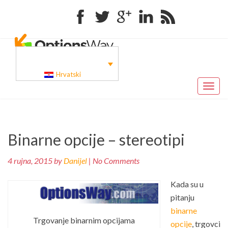
Facebook
Twitter
Google+
Linkedin
RSS
Hrvatski
Toggl
naviga
Pr
Navigacija
Binarne opcije – stereotipi
po
objava
4 rujna, 2015 by
Danijel
| No Comments
Kada su u
pitanju
binarne
Trgovanje binarnim opcijama
opcije
, trgovci