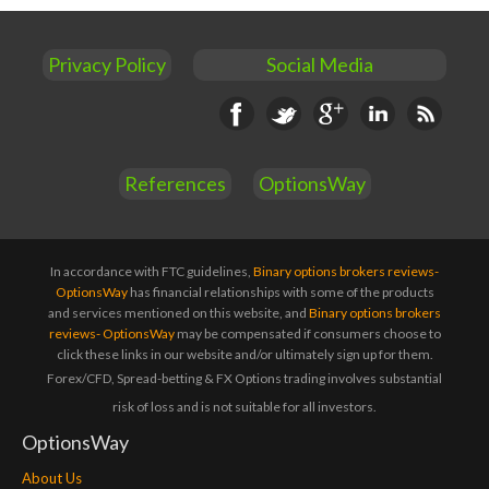
Privacy Policy
Social Media
Facebook
Twitter
Google+
Linkedin
RSS
References
OptionsWay
In accordance with FTC guidelines,
Binary options brokers reviews-
OptionsWay
has financial relationships with some of the products
and services mentioned on this website, and
Binary options brokers
reviews- OptionsWay
may be compensated if consumers choose to
click these links in our website and/or ultimately sign up for them.
Forex/CFD, Spread-betting & FX Options trading involves substantial
risk of loss and is not suitable for all investors.
OptionsWay
About Us