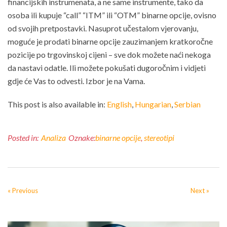
financijskih instrumenata, a ne same instrumente, tako da
osoba ili kupuje “call” “ITM” ili “OTM” binarne opcije, ovisno
od svojih pretpostavki. Nasuprot učestalom vjerovanju,
moguće je prodati binarne opcije zauzimanjem kratkoročne
pozicije po trgovinskoj cijeni – sve dok možete naći nekoga
da nastavi odatle. Ili možete pokušati dugoročnim i vidjeti
gdje će Vas to odvesti. Izbor je na Vama.
This post is also available in:
English
Hungarian
Serbian
Posted in:
Analiza
Oznake:
binarne opcije
,
stereotipi
« Previous
Next »