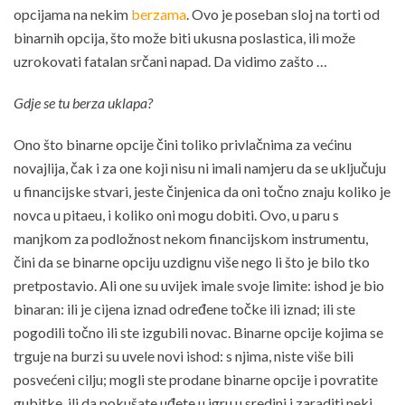
opcijama na nekim
berzama
. Ovo je poseban sloj na torti od
binarnih opcija, što može biti ukusna poslastica, ili može
uzrokovati fatalan srčani napad. Da vidimo zašto …
Gdje se tu berza uklapa?
Ono što binarne opcije čini toliko privlačnima za većinu
novajlija, čak i za one koji nisu ni imali namjeru da se uključuju
u financijske stvari, jeste činjenica da oni točno znaju koliko je
novca u pitaeu, i koliko oni mogu dobiti. Ovo, u paru s
manjkom za podložnost nekom financijskom instrumentu,
čini da se binarne opciju uzdignu više nego li što je bilo tko
pretpostavio. Ali one su uvijek imale svoje limite: ishod je bio
binaran: ili je cijena iznad određene točke ili iznad; ili ste
pogodili točno ili ste izgubili novac. Binarne opcije kojima se
trguje na burzi su uvele novi ishod: s njima, niste više bili
posvećeni cilju; mogli ste prodane binarne opcije i povratite
gubitke, ili da pokušate uđete u igru u sredini i zaraditi neki