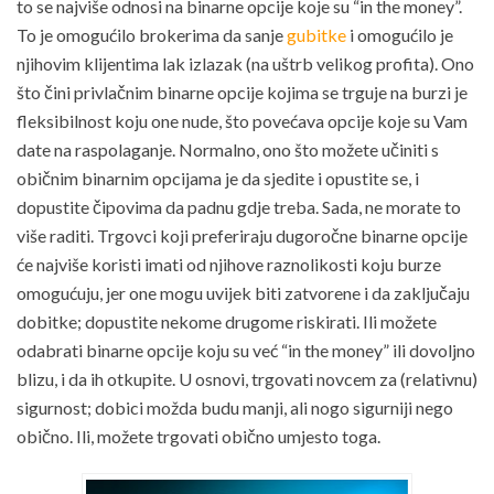
to se najviše odnosi na binarne opcije koje su “in the money”.
To je omogućilo brokerima da sanje
gubitke
i omogućilo je
njihovim klijentima lak izlazak (na uštrb velikog profita). Ono
što čini privlačnim binarne opcije kojima se trguje na burzi je
fleksibilnost koju one nude, što povećava opcije koje su Vam
date na raspolaganje. Normalno, ono što možete učiniti s
običnim binarnim opcijama je da sjedite i opustite se, i
dopustite čipovima da padnu gdje treba. Sada, ne morate to
više raditi. Trgovci koji preferiraju dugoročne binarne opcije
će najviše koristi imati od njihove raznolikosti koju burze
omogućuju, jer one mogu uvijek biti zatvorene i da zaključaju
dobitke; dopustite nekome drugome riskirati. Ili možete
odabrati binarne opcije koju su već “in the money” ili dovoljno
blizu, i da ih otkupite. U osnovi, trgovati novcem za (relativnu)
sigurnost; dobici možda budu manji, ali nogo sigurniji nego
obično. Ili, možete trgovati obično umjesto toga.