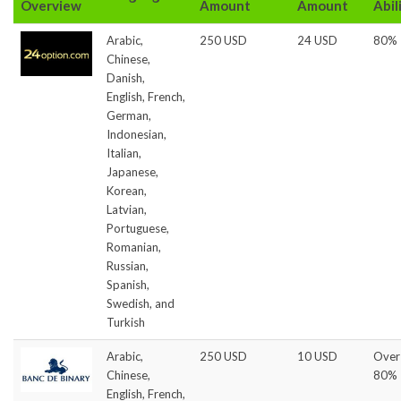
Overview
Amount
Amount
Abil
Arabic,
250 USD
24 USD
80%
Chinese,
Danish,
English, French,
German,
Indonesian,
Italian,
Japanese,
Korean,
Latvian,
Portuguese,
Romanian,
Russian,
Spanish,
Swedish, and
Turkish
Arabic,
250 USD
10 USD
Over
Chinese,
80%
English, French,