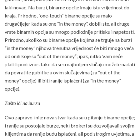
laki novac. Na burzi, binarne opcije imaju istu vrijednost do
kraja. Prirodno, “one-touch” binarne opcije su malo
drugačijejer kada su one “in the money”, dobili ste, ali druge
vrste binarnih opcija su mnogo podložnije pritisku i napetosti.
Prirodno, ukoliko su binarne opcije kojima se trguje na burzi
“in the money” njihova trenutna vrijednost će biti mnogo veća
od onih koje su “out of the money”; ipak, nitko Vam neće
platiti puni iznos tako da se u najboljem slučaju možete nadati
da povratite gubitke u ovim slučajevima (za “out of the
money” opcije) ili biti ranije isplaćeni (za “in the money”
opcije).
Zašto ići na burzu
Ovo zapravo i nije nova stvar kada su u pitanju binarne opcije;
i ranije su postojale burze, neki brokeri su dozvoljavali svojim
klijentima da ranije budu isplaćeni, ali pod strogim uvjetima, a