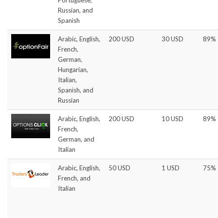
Portuguese,
Russian, and
Spanish
Arabic, English,
200 USD
30 USD
89%
French,
German,
Hungarian,
Italian,
Spanish, and
Russian
Arabic, English,
200 USD
10 USD
89%
French,
German, and
Italian
Arabic, English,
50 USD
1 USD
75%
French, and
Italian