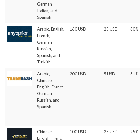
German,
Italian, and
Spanish
Arabic, English,
160 USD
25 USD
80%
French,
German,
Russian,
Spanish, and
Turkish
Arabic,
200 USD
5 USD
81%
Chinese,
English, French,
German,
Russian, and
Spanish
Chinese,
100 USD
25 USD
95%
English, French,