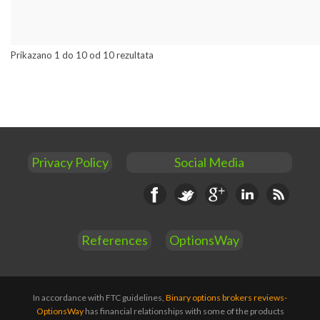
Prikazano 1 do 10 od 10 rezultata
Privacy Policy
Social Media
Facebook
Twitter
Google+
Linkedin
RSS
References
OptionsWay
In accordance with FTC guidelines,
Binary options brokers reviews-
OptionsWay
has financial relationships with some of the products