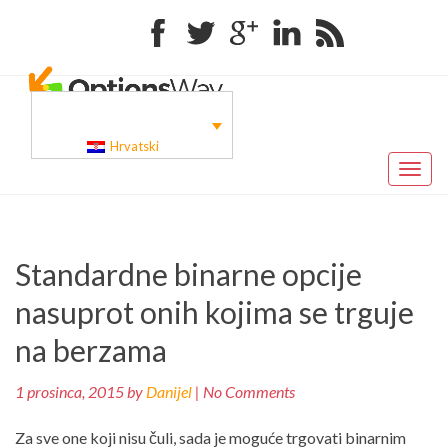
Facebook
Twitter
Google+
Linkedin
RSS
Hrvatski
Toggl
naviga
Pr
Navigacija
Standardne binarne opcije
po
objava
nasuprot onih kojima se trguje
na berzama
1 prosinca, 2015 by
Danijel
| No Comments
Za sve one koji nisu čuli, sada je moguće trgovati binarnim