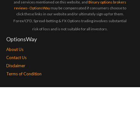
and services mentioned on this website, and
Binary options brokers
reviews- OptionsWay
may be compensated if consumers choose to
click these links in our website and/or ultimately sign up for them.
Forex/CFD, Spread-betting & FX Options trading involves substantial
risk of loss and is not suitable for all investors.
OptionsWay
About Us
Contact Us
Disclaimer
Terms of Condition